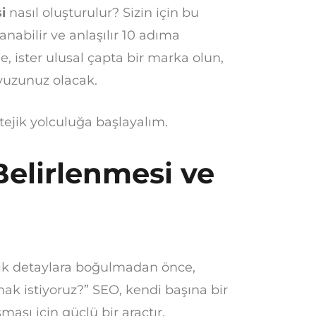
i
nasıl oluşturulur? Sizin için bu
nabilir ve anlaşılır 10 adıma
e, ister ulusal çapta bir marka olun,
avuzunuz olacak.
tejik yolculuğa başlayalım.
Belirlenmesi ve
nik detaylara boğulmadan önce,
ak istiyoruz?” SEO, kendi başına bir
ması için güçlü bir araçtır.