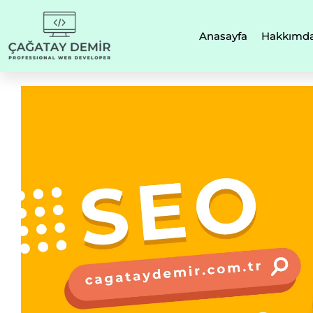
Anasayfa
Hakkımd