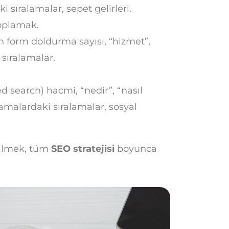
i sıralamalar, sepet gelirleri.
toplamak.
n form doldurma sayısı, “hizmet”,
 sıralamalar.
 search) hacmi, “nedir”, “nasıl
aramalardaki sıralamalar, sosyal
bilmek, tüm
SEO stratejisi
boyunca