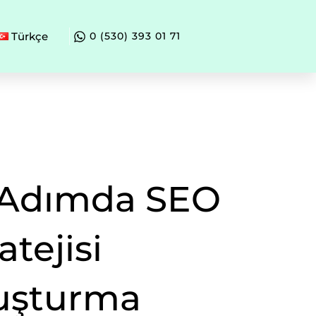
Türkçe
0 (530) 393 01 71
 Adımda SEO
atejisi
uşturma