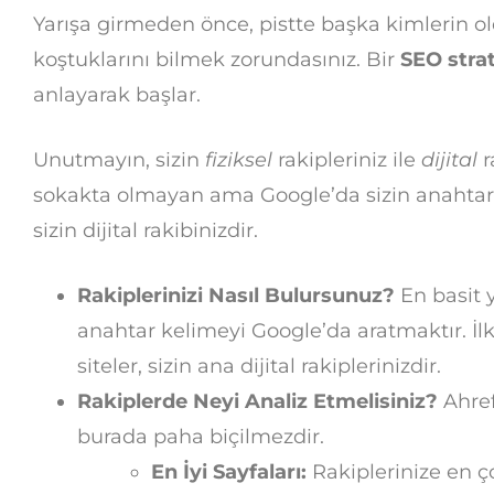
Yarışa girmeden önce, pistte başka kimlerin o
koştuklarını bilmek zorundasınız. Bir
SEO strat
anlayarak başlar.
Unutmayın, sizin
fiziksel
rakipleriniz ile
dijital
r
sokakta olmayan ama Google’da sizin anahtar 
sizin dijital rakibinizdir.
Rakiplerinizi Nasıl Bulursunuz?
En basit y
anahtar kelimeyi Google’da aratmaktır. İlk
siteler, sizin ana dijital rakiplerinizdir.
Rakiplerde Neyi Analiz Etmelisiniz?
Ahref
burada paha biçilmezdir.
En İyi Sayfaları:
Rakiplerinize en ço