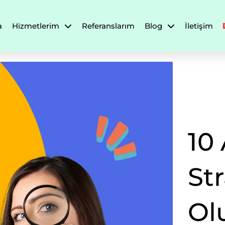
a
Hizmetlerim
Referanslarım
Blog
İletişim
10
Str
Ol