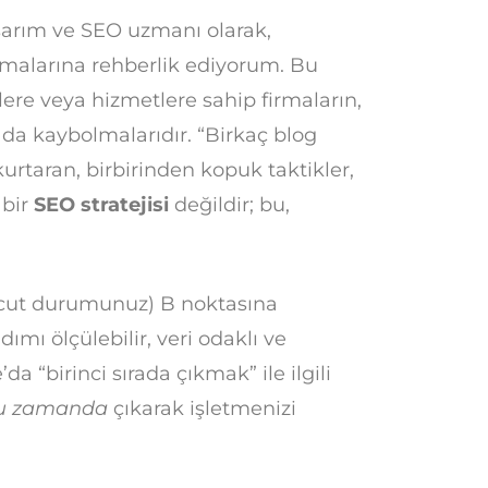
sarım ve SEO uzmanı olarak,
karmalarına rehberlik ediyorum. Bu
lere veya hizmetlere sahip firmaların,
ada kaybolmalarıdır. “Birkaç blog
kurtaran, birbirinden kopuk taktikler,
 bir
SEO stratejisi
değildir; bu,
vcut durumunuz) B noktasına
dımı ölçülebilir, veri odaklı ve
a “birinci sırada çıkmak” ile ilgili
u zamanda
çıkarak işletmenizi