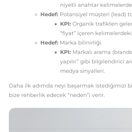
niyetli anahtar kelimelerdek
Hedef:
Potansiyel müşteri (lead) 
KPI:
Organik trafikten gele
“fiyat” içeren kelimelerdeki
Hedef:
Marka bilinirliği.
KPI:
Markalı arama (branded
yapılır” gibi bilgilendirici 
medya sinyalleri.
Daha ilk adımda neyi başarmak istediğimizi 
bize rehberlik edecek “neden”i verir.