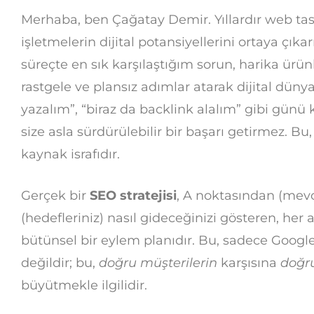
Merhaba, ben Çağatay Demir. Yıllardır web ta
işletmelerin dijital potansiyellerini ortaya çı
süreçte en sık karşılaştığım sorun, harika ürün
rastgele ve plansız adımlar atarak dijital düny
yazalım”, “biraz da backlink alalım” gibi günü 
size asla sürdürülebilir bir başarı getirmez. Bu,
kaynak israfıdır.
Gerçek bir
SEO stratejisi
, A noktasından (me
(hedefleriniz) nasıl gideceğinizi gösteren, her a
bütünsel bir eylem planıdır. Bu, sadece Google’d
değildir; bu,
doğru müşterilerin
karşısına
doğr
büyütmekle ilgilidir.