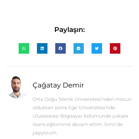
Paylaşın:
Çağatay Demir
Orta Doğu Teknik Üniversitesi’nden mezun
olduktan sonra Ege Üniversitesi’nde
Uluslararası Bilgisayar bölümünde yüksek
lisans eğitimime devam ettim. İzmir’de
yaşıyorum.