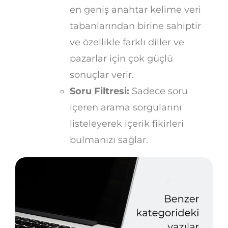
en geniş anahtar kelime veri
tabanlarından birine sahiptir
ve özellikle farklı diller ve
pazarlar için çok güçlü
sonuçlar verir.
Soru Filtresi:
Sadece soru
içeren arama sorgularını
listeleyerek içerik fikirleri
bulmanızı sağlar.