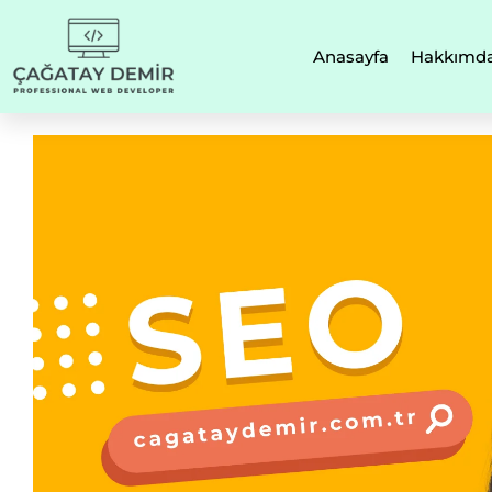
Anasayfa
Hakkımd