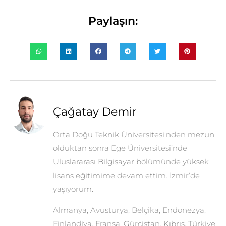
Paylaşın:
Çağatay Demir
Orta Doğu Teknik Üniversitesi’nden mezun
olduktan sonra Ege Üniversitesi’nde
Uluslararası Bilgisayar bölümünde yüksek
lisans eğitimime devam ettim. İzmir’de
yaşıyorum.
Almanya, Avusturya, Belçika, Endonezya,
Finlandiya, Fransa, Gürcistan, Kıbrıs, Türkiye