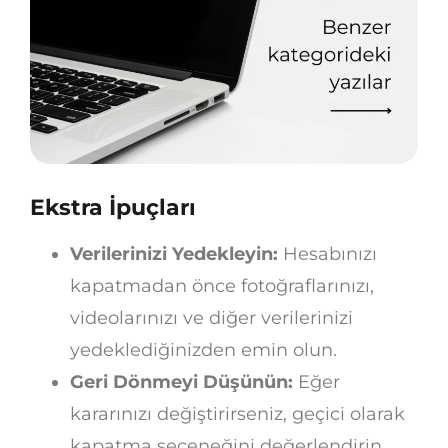
Ekstra İpuçları
Verilerinizi Yedekleyin:
Hesabınızı
kapatmadan önce fotoğraflarınızı,
videolarınızı ve diğer verilerinizi
yedeklediğinizden emin olun.
Geri Dönmeyi Düşünün:
Eğer
kararınızı değiştirirseniz, geçici olarak
kapatma seçeneğini değerlendirin.