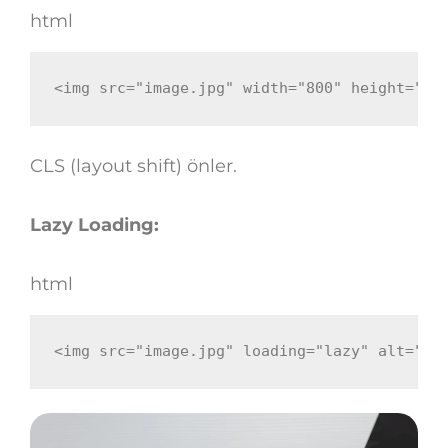
html
<
img
src
=
"
image.jpg
"
width
=
"
800
"
height
=
"
60
CLS (layout shift) önler.
Lazy Loading:
html
<
img
src
=
"
image.jpg
"
loading
=
"
lazy
"
alt
=
"
..