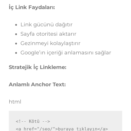
İç Link Faydaları:
Link gücünü dağıtır
Sayfa otoritesi aktarır
Gezinmeyi kolaylaştırır
Google’ın içeriği anlamasını sağlar
Stratejik İç Linkleme:
Anlamlı Anchor Text:
html
<!-- Kötü -->
<
a
href
=
"
/seo/
"
>
buraya tıklayın
</
a
>