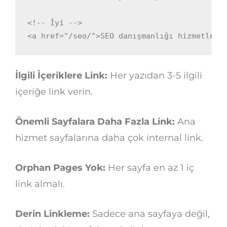
<!-- İyi -->
<
a
href
=
"
/seo/
"
>
SEO danışmanlığı hizmetleri
İlgili İçeriklere Link:
Her yazıdan 3-5 ilgili
içeriğe link verin.
Önemli Sayfalara Daha Fazla Link:
Ana
hizmet sayfalarına daha çok internal link.
Orphan Pages Yok:
Her sayfa en az 1 iç
link almalı.
Derin Linkleme:
Sadece ana sayfaya değil,