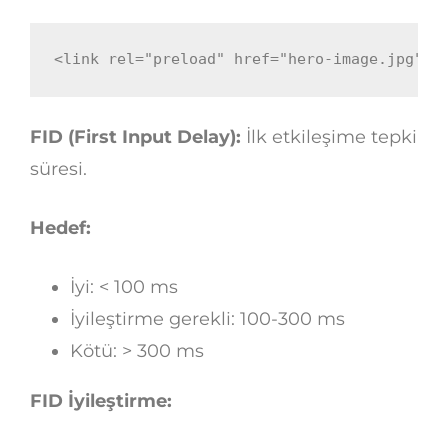
<
link
rel
=
"
preload
"
href
=
"
hero-image.jpg
"
a
FID (First Input Delay):
İlk etkileşime tepki
süresi.
Hedef:
İyi: < 100 ms
İyileştirme gerekli: 100-300 ms
Kötü: > 300 ms
FID İyileştirme: