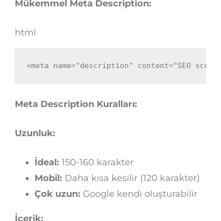
Mükemmel Meta Description:
html
<
meta
name
=
"
description
"
content
=
"
SEO score
Meta Description Kuralları:
Uzunluk:
İdeal:
150-160 karakter
Mobil:
Daha kısa kesilir (120 karakter)
Çok uzun:
Google kendi oluşturabilir
İçerik: