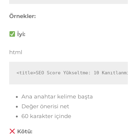
Örnekler:
İyi:
html
<
title
>
SEO Score Yükseltme: 10 Kanıtlanmış 
Ana anahtar kelime başta
Değer önerisi net
60 karakter içinde
Kötü: