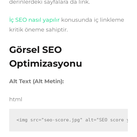
derinlerdeki sayfalara da link.
İç SEO nasıl yapılır
konusunda iç linkleme
kritik öneme sahiptir.
Görsel SEO
Optimizasyonu
Alt Text (Alt Metin):
html
<
img
src
=
"
seo-score.jpg
"
alt
=
"
SEO score yük