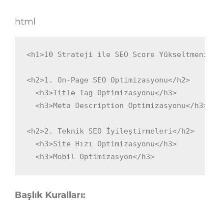
html
<
h1
>
10 Strateji ile SEO Score Yükseltmenin 
<
h2
>
1. On-Page SEO Optimizasyonu
</
h2
>
<
h3
>
Title Tag Optimizasyonu
</
h3
>
<
h3
>
Meta Description Optimizasyonu
</
h3
>
<
h2
>
2. Teknik SEO İyileştirmeleri
</
h2
>
<
h3
>
Site Hızı Optimizasyonu
</
h3
>
<
h3
>
Mobil Optimizasyon
</
h3
>
Başlık Kuralları: