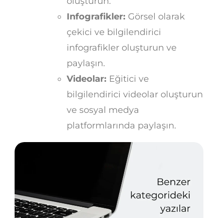
oluşturun.
Infografikler:
Görsel olarak
çekici ve bilgilendirici
infografikler oluşturun ve
paylaşın.
Videolar:
Eğitici ve
bilgilendirici videolar oluşturun
ve sosyal medya
platformlarında paylaşın.