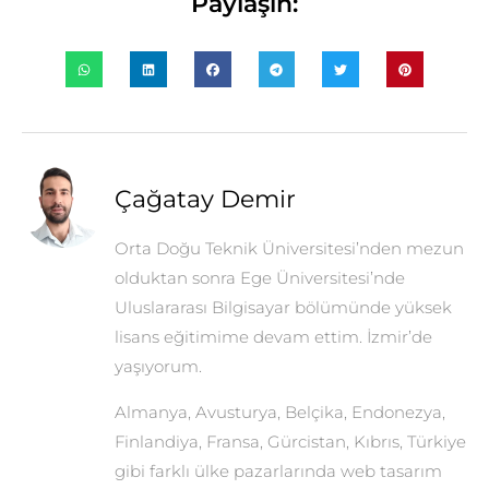
Paylaşın:
Çağatay Demir
Orta Doğu Teknik Üniversitesi’nden mezun
olduktan sonra Ege Üniversitesi’nde
Uluslararası Bilgisayar bölümünde yüksek
lisans eğitimime devam ettim. İzmir’de
yaşıyorum.
Almanya, Avusturya, Belçika, Endonezya,
Finlandiya, Fransa, Gürcistan, Kıbrıs, Türkiye
gibi farklı ülke pazarlarında web tasarım