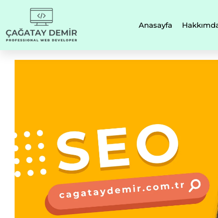
Anasayfa
Hakkımd