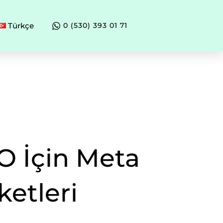
Türkçe
0 (530) 393 01 71
O İçin Meta
ketleri