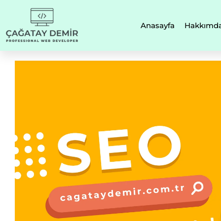
Anasayfa
Hakkımd