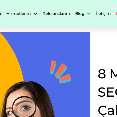
a
Hizmetlerim
Referanslarım
Blog
İletişim
8 
SE
Ça