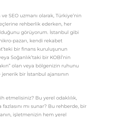
ve SEO uzmanı olarak, Türkiye’nin
reçlerine rehberlik ederken, her
 olduğunu görüyorum. İstanbul gibi
mikro-pazarı, kendi rekabet
nt’teki bir finans kuruluşunun
n veya Soğanlık’taki bir KOBİ’nin
 yakın” olan veya bölgenizin ruhunu
 jenerik bir İstanbul ajansının
ih etmelisiniz? Bu yerel odaklılık,
a fazlasını mı sunar? Bu rehberde, bir
rmanın, işletmenizin hem yerel