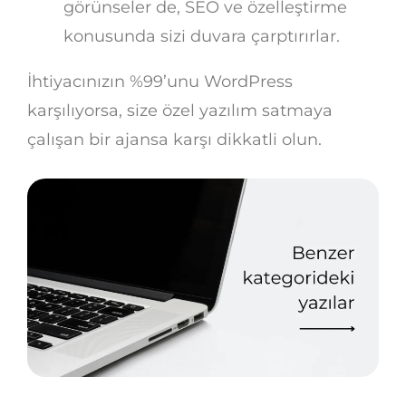
görünseler de, SEO ve özelleştirme
konusunda sizi duvara çarptırırlar.
İhtiyacınızın %99’unu WordPress
karşılıyorsa, size özel yazılım satmaya
çalışan bir ajansa karşı dikkatli olun.