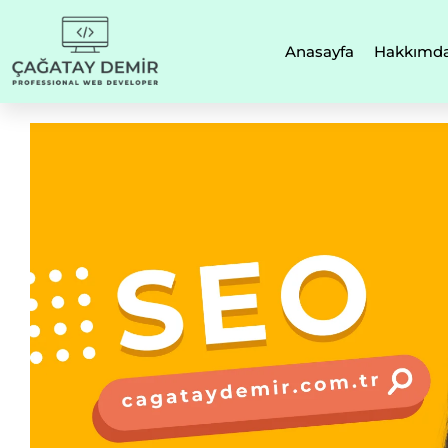
Anasayfa
Hakkımd