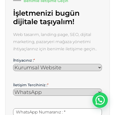
Benimle İletişime Geçin
İşletmenizi bugün
dijitale taşıyalım!
Web tasarım, landing page, SEO, dijital
marketing, pazaryeri mağaza yönetimi
ihtiyaçlarınız için benimle iletişime geçin..
İhtiyacınız :
*
İletişim Tercihiniz :
*
WhatsApp
*
Numaranız