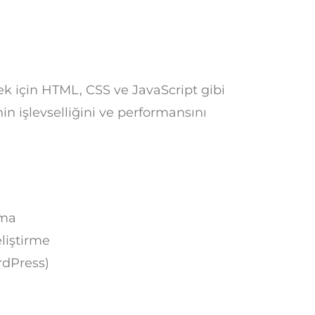
ek için HTML, CSS ve JavaScript gibi
in işlevselliğini ve performansını
rma
eliştirme
rdPress)