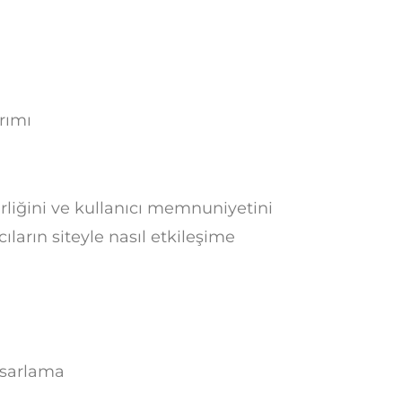
rımı
irliğini ve kullanıcı memnuniyetini
cıların siteyle nasıl etkileşime
asarlama