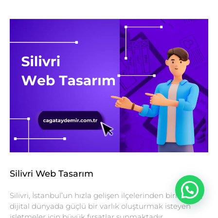
Silivri Web Tasarım
Silivri, İstanbul’un hızla gelişen ilçelerinden biri olarak,
dijital dünyada güçlü bir varlık oluşturmak isteyen
işletmeler için büyük fırsatlar sunmaktadır.