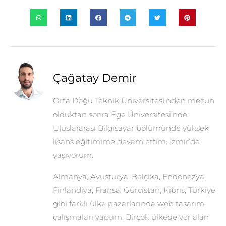
Çağatay Demir
Orta Doğu Teknik Üniversitesi’nden mezun
olduktan sonra Ege Üniversitesi’nde
Uluslararası Bilgisayar bölümünde yüksek
lisans eğitimime devam ettim. İzmir’de
yaşıyorum.
Almanya, Avusturya, Belçika, Endonezya,
Finlandiya, Fransa, Gürcistan, Kıbrıs, Türkiye
gibi farklı ülke pazarlarında web tasarım
çalışmaları yaptım. Birçok ülkede yer alan