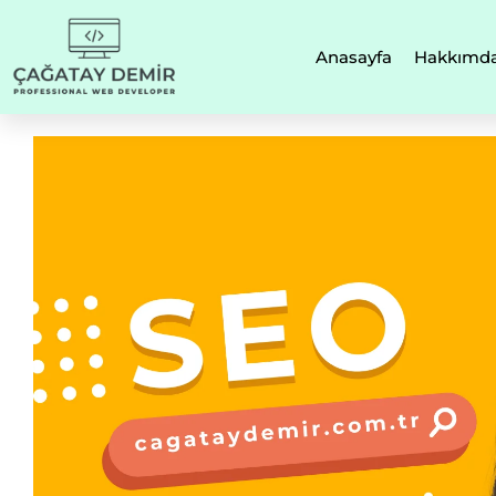
Anasayfa
Hakkımd