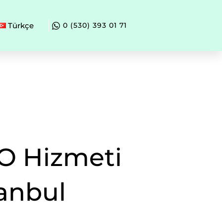
Türkçe
0 (530) 393 01 71
O Hizmeti
tanbul