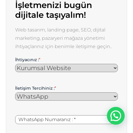
İşletmenizi bugün
dijitale taşıyalım!
Web tasarım, landing page, SEO, dijital
marketing, pazaryeri mağaza yönetimi
ihtiyaçlarınız için benimle iletişime geçin..
İhtiyacınız :
*
İletişim Tercihiniz :
*
WhatsApp
*
Numaranız
: