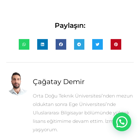
Paylaşın:
Çağatay Demir
Orta Doğu Teknik Üniversitesi’nden mezun
olduktan sonra Ege Üniversitesi’nde
Uluslararası Bilgisayar bölümünde yüksek
lisans eğitimime devam ettim. İzmir’de
yaşıyorum.