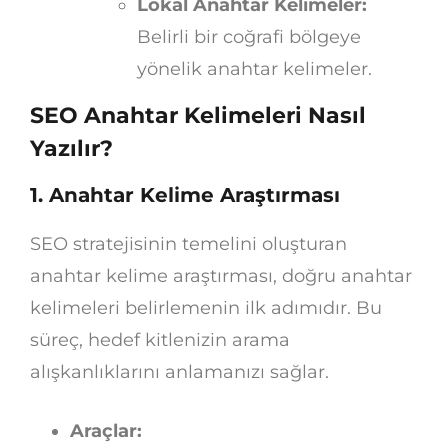
Lokal Anahtar Kelimeler:
Belirli bir coğrafi bölgeye
yönelik anahtar kelimeler.
SEO Anahtar Kelimeleri Nasıl
Yazılır?
1. Anahtar Kelime Araştırması
SEO stratejisinin temelini oluşturan
anahtar kelime araştırması, doğru anahtar
kelimeleri belirlemenin ilk adımıdır. Bu
süreç, hedef kitlenizin arama
alışkanlıklarını anlamanızı sağlar.
Araçlar: