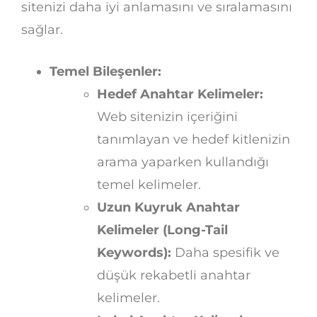
sitenizi daha iyi anlamasını ve sıralamasını
sağlar.
Temel Bileşenler:
Hedef Anahtar Kelimeler:
Web sitenizin içeriğini
tanımlayan ve hedef kitlenizin
arama yaparken kullandığı
temel kelimeler.
Uzun Kuyruk Anahtar
Kelimeler (Long-Tail
Keywords):
Daha spesifik ve
düşük rekabetli anahtar
kelimeler.