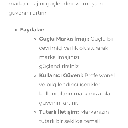
marka imajını güçlendirir ve müşteri
güvenini artırır.
Faydalar:
Güçlü Marka İmajı:
Güçlü bir
çevrimiçi varlık oluşturarak
marka imajınızı
güçlendirirsiniz.
Kullanıcı Güveni:
Profesyonel
ve bilgilendirici içerikler,
kullanıcıların markanıza olan
güvenini artırır.
Tutarlı İletişim:
Markanızın
tutarlı bir şekilde temsil