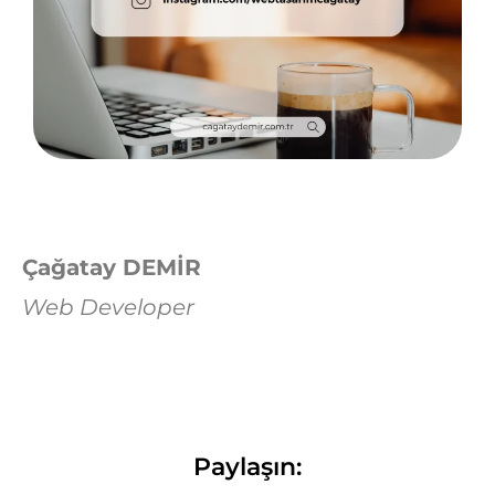
Çağatay DEMİR
Web Developer
Paylaşın: