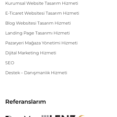
Kurumsal Website Tasarım Hizmeti
E-Ticaret Websitesi Tasarım Hizmeti
Blog Websitesi Tasarım Hizmeti
Landing Page Tasarımı Hizmeti
Pazaryeri Mağaza Yönetimi Hizmeti
Dijital Marketing Hizmeti
SEO
Destek – Danışmanlık Hizmeti
Referanslarım