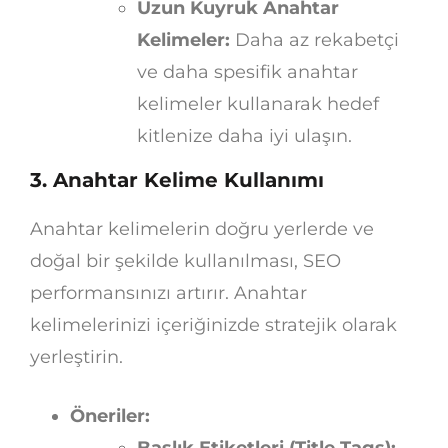
Uzun Kuyruk Anahtar
Kelimeler:
Daha az rekabetçi
ve daha spesifik anahtar
kelimeler kullanarak hedef
kitlenize daha iyi ulaşın.
3. Anahtar Kelime Kullanımı
Anahtar kelimelerin doğru yerlerde ve
doğal bir şekilde kullanılması, SEO
performansınızı artırır. Anahtar
kelimelerinizi içeriğinizde stratejik olarak
yerleştirin.
Öneriler:
Başlık Etiketleri (Title Tags):