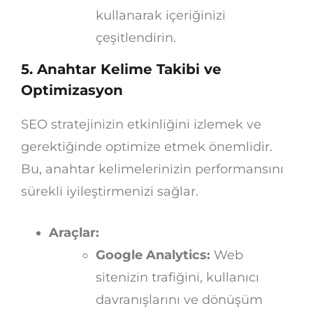
kullanarak içeriğinizi
çeşitlendirin.
5. Anahtar Kelime Takibi ve
Optimizasyon
SEO stratejinizin etkinliğini izlemek ve
gerektiğinde optimize etmek önemlidir.
Bu, anahtar kelimelerinizin performansını
sürekli iyileştirmenizi sağlar.
Araçlar:
Google Analytics:
Web
sitenizin trafiğini, kullanıcı
davranışlarını ve dönüşüm