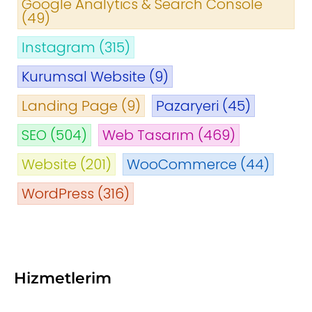
Google Analytics & Search Console
(49)
Instagram
(315)
Kurumsal Website
(9)
Landing Page
(9)
Pazaryeri
(45)
SEO
(504)
Web Tasarım
(469)
Website
(201)
WooCommerce
(44)
WordPress
(316)
Hizmetlerim