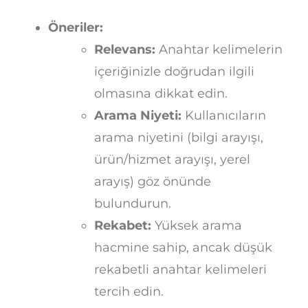
Öneriler:
Relevans:
Anahtar kelimelerin
içeriğinizle doğrudan ilgili
olmasına dikkat edin.
Arama Niyeti:
Kullanıcıların
arama niyetini (bilgi arayışı,
ürün/hizmet arayışı, yerel
arayış) göz önünde
bulundurun.
Rekabet:
Yüksek arama
hacmine sahip, ancak düşük
rekabetli anahtar kelimeleri
tercih edin.