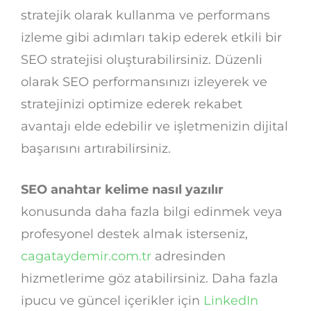
stratejik olarak kullanma ve performans
izleme gibi adımları takip ederek etkili bir
SEO stratejisi oluşturabilirsiniz. Düzenli
olarak SEO performansınızı izleyerek ve
stratejinizi optimize ederek rekabet
avantajı elde edebilir ve işletmenizin dijital
başarısını artırabilirsiniz.
SEO anahtar kelime nasıl yazılır
konusunda daha fazla bilgi edinmek veya
profesyonel destek almak isterseniz,
cagataydemir.com.tr
adresinden
hizmetlerime göz atabilirsiniz. Daha fazla
ipucu ve güncel içerikler için
LinkedIn