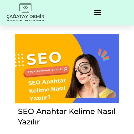
SEO Anahtar Kelime Nasıl
Yazılır