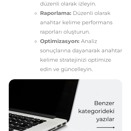
düzenli olarak izleyin.
Raporlama:
Düzenli olarak
anahtar kelime performans
raporları oluşturun.
Optimizasyon:
Analiz
sonuçlarına dayanarak anahtar
kelime stratejinizi optimize
edin ve güncelleyin.