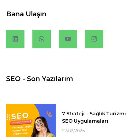
Bana Ulaşın
SEO - Son Yazılarım
7 Strateji – Sağlık Turizmi
SEO Uygulamaları
22/02/2026