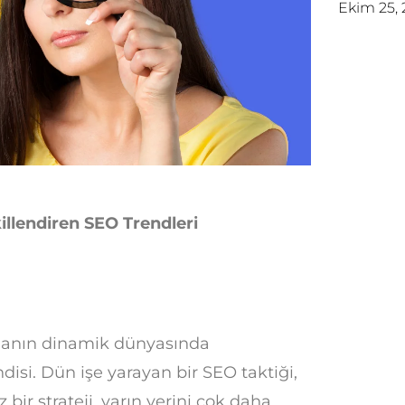
Ekim 25,
illendiren SEO Trendleri
manın dinamik dünyasında
isi. Dün işe yarayan bir SEO taktiği,
bir strateji, yarın yerini çok daha