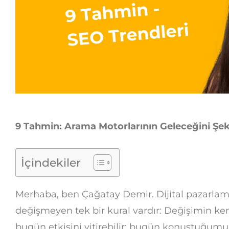
9 Tahmin: Arama Motorlarının Geleceğini Şek
İçindekiler
Merhaba, ben Çağatay Demir. Dijital pazarla
değişmeyen tek bir kural vardır: Değişimin kend
bugün etkisini yitirebilir; bugün konuştuğumuz 