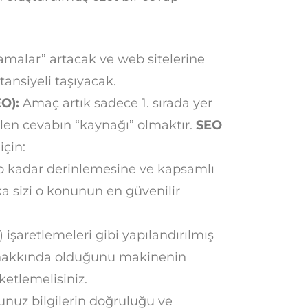
ramalar” artacak ve web sitelerine
ansiyeli taşıyacak.
EO):
Amaç artık sadece 1. sırada yer
ilen cevabın “kaynağı” olmaktır.
SEO
için:
 o kadar derinlemesine ve kapsamlı
eka sizi o konunun en güvenilir
şaretlemeleri gibi yapılandırılmış
ne hakkında olduğunu makinenin
ketlemelisiniz.
uz bilgilerin doğruluğu ve