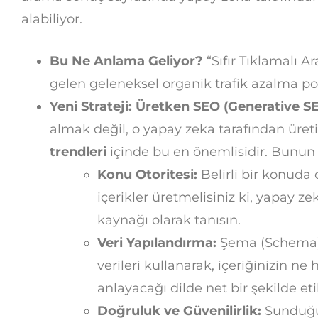
alabiliyor.
Bu Ne Anlama Geliyor?
“Sıfır Tıklamalı A
gelen geleneksel organik trafik azalma pot
Yeni Strateji: Üretken SEO (Generative S
almak değil, o yapay zeka tarafından üret
trendleri
içinde bu en önemlisidir. Bunun 
Konu Otoritesi:
Belirli bir konuda
içerikler üretmelisiniz ki, yapay z
kaynağı olarak tanısın.
Veri Yapılandırma:
Şema (Schema) i
verileri kullanarak, içeriğinizin 
anlayacağı dilde net bir şekilde eti
Doğruluk ve Güvenilirlik:
Sunduğun