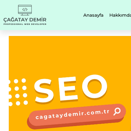
Anasayfa
Hakkımd