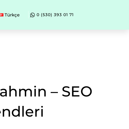
Türkçe
0 (530) 393 01 71
Tahmin – SEO
endleri