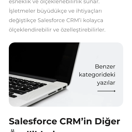
esneklik ve ölçeklenebilirlik sunar.
İşletmeler büyüdükçe ve ihtiyaçları
değiştikçe Salesforce CRM’i kolayca
ölçeklendirebilir ve özelleştirebilirler.
Salesforce CRM’in Diğer