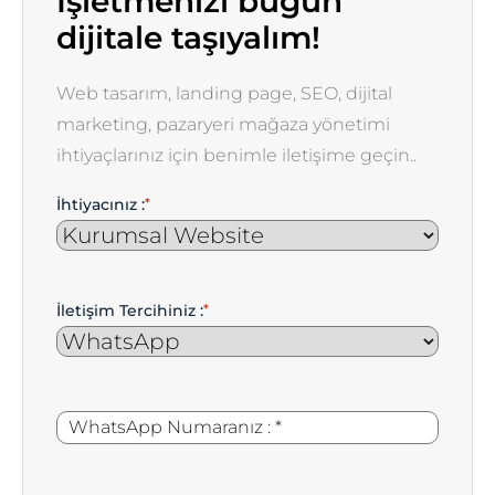
İşletmenizi bugün
dijitale taşıyalım!
Web tasarım, landing page, SEO, dijital
marketing, pazaryeri mağaza yönetimi
ihtiyaçlarınız için benimle iletişime geçin..
İhtiyacınız :
*
İletişim Tercihiniz :
*
WhatsApp
*
Numaranız
: