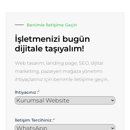
Benimle İletişime Geçin
İşletmenizi bugün
dijitale taşıyalım!
Web tasarım, landing page, SEO, dijital
marketing, pazaryeri mağaza yönetimi
ihtiyaçlarınız için benimle iletişime geçin..
İhtiyacınız :
*
İletişim Tercihiniz :
*