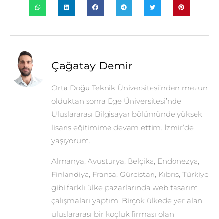
Çağatay Demir
Orta Doğu Teknik Üniversitesi’nden mezun
olduktan sonra Ege Üniversitesi’nde
Uluslararası Bilgisayar bölümünde yüksek
lisans eğitimime devam ettim. İzmir’de
yaşıyorum.
Almanya, Avusturya, Belçika, Endonezya,
Finlandiya, Fransa, Gürcistan, Kıbrıs, Türkiye
gibi farklı ülke pazarlarında web tasarım
çalışmaları yaptım. Birçok ülkede yer alan
uluslararası bir koçluk firması olan