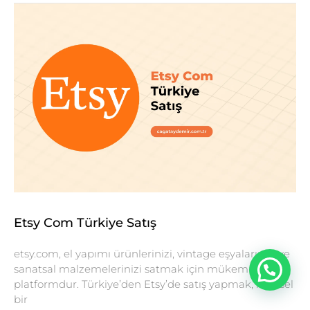
Etsy Com Türkiye Satış
etsy.com, el yapımı ürünlerinizi, vintage eşyalarınızı ve
sanatsal malzemelerinizi satmak için mükemmel bir
platformdur. Türkiye’den Etsy’de satış yapmak, küresel
bir