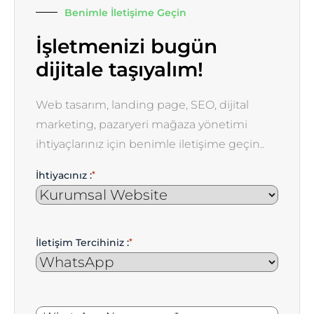
Benimle İletişime Geçin
İşletmenizi bugün
dijitale taşıyalım!
Web tasarım, landing page, SEO, dijital
marketing, pazaryeri mağaza yönetimi
ihtiyaçlarınız için benimle iletişime geçin..
İhtiyacınız :
*
İletişim Tercihiniz :
*
WhatsApp
*