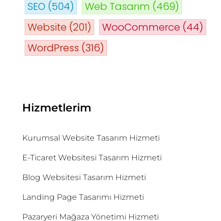
SEO
(504)
Web Tasarım
(469)
Website
(201)
WooCommerce
(44)
WordPress
(316)
Hizmetlerim
Kurumsal Website Tasarım Hizmeti
E-Ticaret Websitesi Tasarım Hizmeti
Blog Websitesi Tasarım Hizmeti
Landing Page Tasarımı Hizmeti
Pazaryeri Mağaza Yönetimi Hizmeti