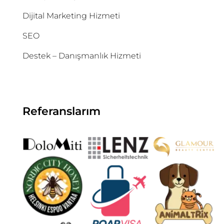
Dijital Marketing Hizmeti
SEO
Destek – Danışmanlık Hizmeti
Referanslarım