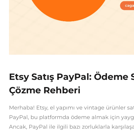
Etsy Satış PayPal: Ödeme S
Çözme Rehberi
Merhaba! Etsy, el yapımı ve vintage ürünler sa
PayPal, bu platformda ödeme almak için yaygın
Ancak, PayPal ile ilgili bazı zorluklarla karşılaş