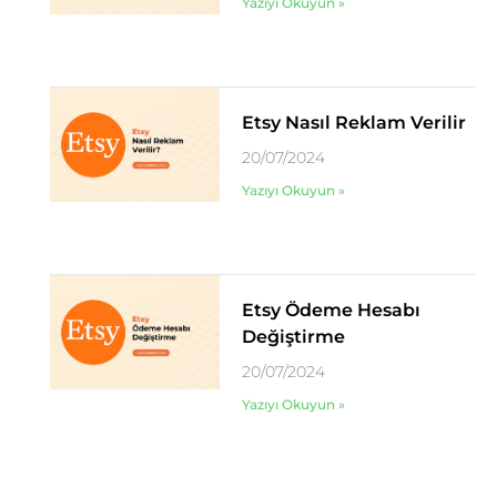
Yazıyı Okuyun »
Etsy Nasıl Reklam Verilir
20/07/2024
Yazıyı Okuyun »
Etsy Ödeme Hesabı
Değiştirme
20/07/2024
Yazıyı Okuyun »