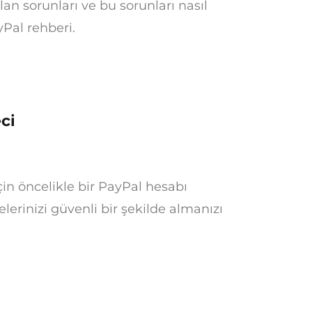
lan sorunları ve bu sorunları nasıl
yPal rehberi.
ci
n öncelikle bir PayPal hesabı
rinizi güvenli bir şekilde almanızı