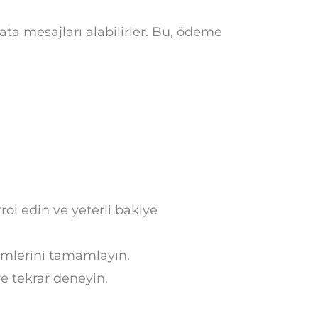
ata mesajları alabilirler. Bu, ödeme
ol edin ve yeterli bakiye
emlerini tamamlayın.
ve tekrar deneyin.