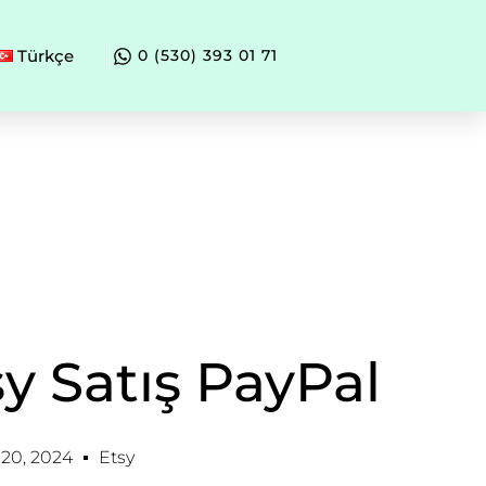
Türkçe
0 (530) 393 01 71
sy Satış PayPal
20, 2024
Etsy