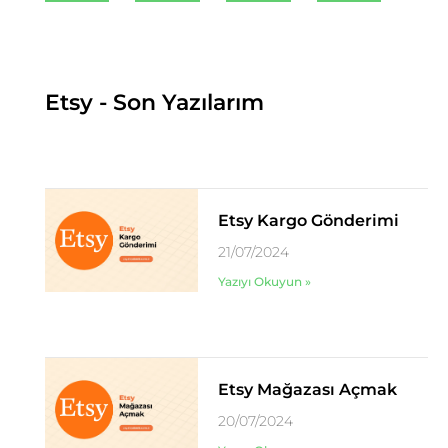
Etsy - Son Yazılarım
Etsy Kargo Gönderimi
21/07/2024
Yazıyı Okuyun »
Etsy Mağazası Açmak
20/07/2024