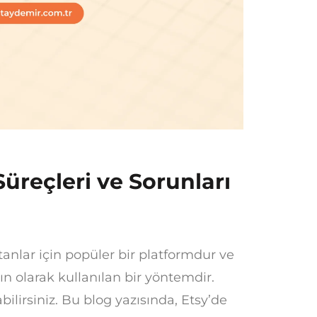
üreçleri ve Sorunları
tanlar için popüler bir platformdur ve
 olarak kullanılan bir yöntemdir.
abilirsiniz. Bu blog yazısında, Etsy’de