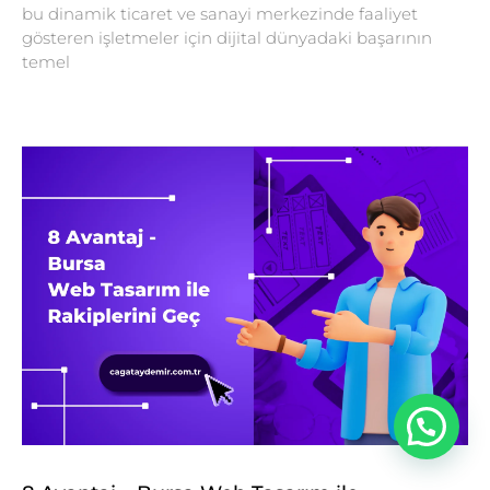
bu dinamik ticaret ve sanayi merkezinde faaliyet
gösteren işletmeler için dijital dünyadaki başarının
temel