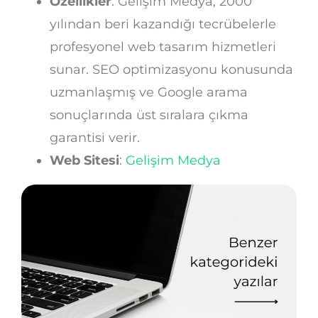
Özellikler
: Gelişim Medya, 2000
yılından beri kazandığı tecrübelerle
profesyonel web tasarım hizmetleri
sunar. SEO optimizasyonu konusunda
uzmanlaşmış ve Google arama
sonuçlarında üst sıralara çıkma
garantisi verir.
Web Sitesi
:
Gelişim Medya