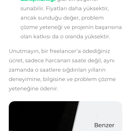
sunabilir. Fiyatları daha yüksektir,
ancak sunduğu değer, problem
çözme yeteneği ve projenin başarısına
olan katkısı da o oranda yüksektir.
Unutmayın, bir freelancer’a ödediğiniz
ücret, sadece harcanan saate değil, aynı
zamanda o saatlere sığdırılan yılların
deneyimine, bilgisine ve problem çözme
yeteneğine ödenir.