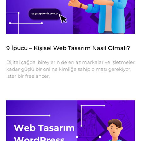
9 İpucu – Kişisel Web Tasarım Nasıl Olmalı?
Dijital çağda, bireylerin de en az markalar ve işletmeler
kadar güçlü bir online kimliğe sahip olması gerekiyor.
İster bir freelancer,