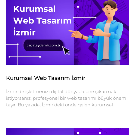
Kurumsal Web Tasarım İzmir
İzmir’de işletmenizi dijital dünyada öne çıkarmak
istiyorsanız, profesyonel bir web tasarımı büyük önem
taşır. Bu yazıda, İzmir’deki önde gelen kurumsal