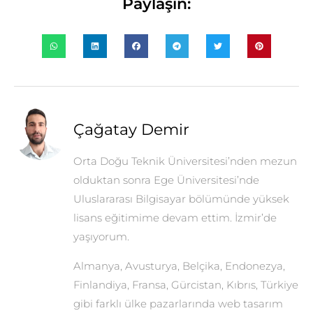
Paylaşın:
Çağatay Demir
Orta Doğu Teknik Üniversitesi’nden mezun
olduktan sonra Ege Üniversitesi’nde
Uluslararası Bilgisayar bölümünde yüksek
lisans eğitimime devam ettim. İzmir’de
yaşıyorum.
Almanya, Avusturya, Belçika, Endonezya,
Finlandiya, Fransa, Gürcistan, Kıbrıs, Türkiye
gibi farklı ülke pazarlarında web tasarım