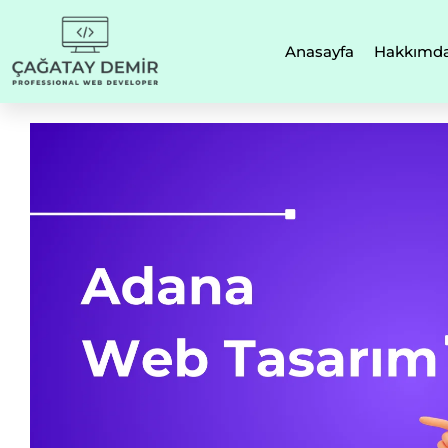
Anasayfa
Hakkımd