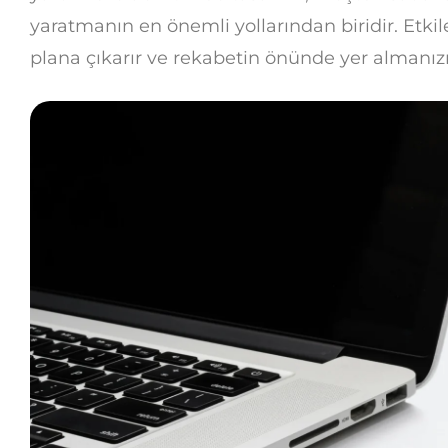
yaratmanın en önemli yollarından biridir. Etkile
plana çıkarır ve rekabetin önünde yer almanızı