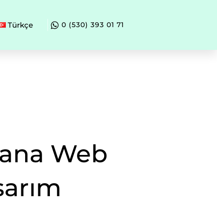
Türkçe
0 (530) 393 01 71
ana Web
sarım