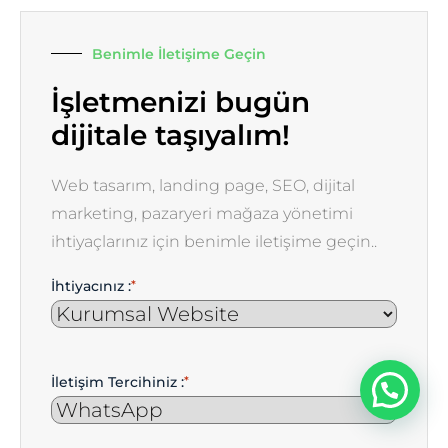
Benimle İletişime Geçin
İşletmenizi bugün
dijitale taşıyalım!
Web tasarım, landing page, SEO, dijital
marketing, pazaryeri mağaza yönetimi
ihtiyaçlarınız için benimle iletişime geçin..
İhtiyacınız :
*
İletişim Tercihiniz :
*