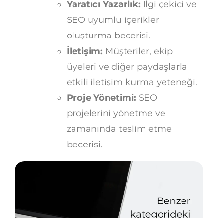
Yaratıcı Yazarlık:
İlgi çekici ve
SEO uyumlu içerikler
oluşturma becerisi.
İletişim:
Müşteriler, ekip
üyeleri ve diğer paydaşlarla
etkili iletişim kurma yeteneği.
Proje Yönetimi:
SEO
projelerini yönetme ve
zamanında teslim etme
becerisi.