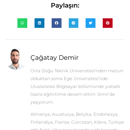
Paylaşın:
Çağatay Demir
Orta Doğu Teknik Üniversitesi’nden mezun
olduktan sonra Ege Üniversitesi’nde
Uluslararası Bilgisayar bölümünde yüksek
lisans eğitimime devam ettim. İzmir’de
yaşıyorum.
Almanya, Avusturya, Belçika, Endonezya,
Finlandiya, Fransa, Gürcistan, Kıbrıs, Türkiye
gibi farklı ülke pazarlarında web tasarım