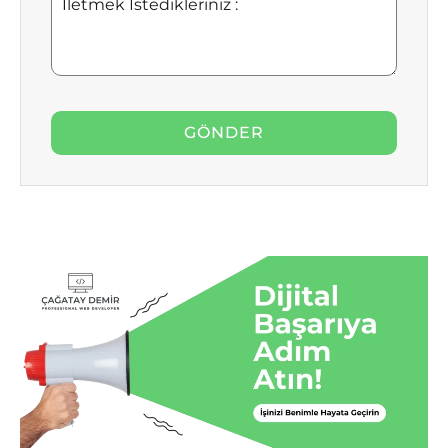
İstedikleriniz
: