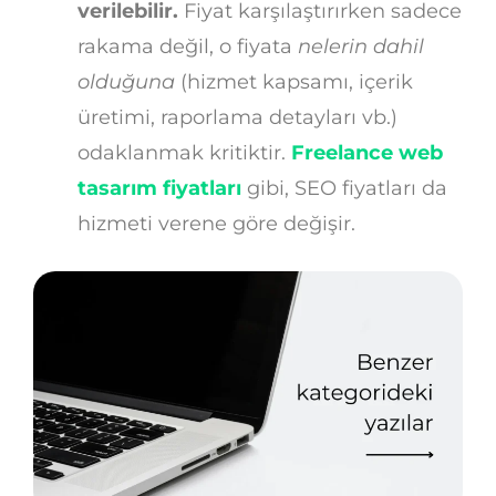
verilebilir.
Fiyat karşılaştırırken sadece
rakama değil, o fiyata
nelerin dahil
olduğuna
(hizmet kapsamı, içerik
üretimi, raporlama detayları vb.)
odaklanmak kritiktir.
Freelance web
tasarım fiyatları
gibi, SEO fiyatları da
hizmeti verene göre değişir.