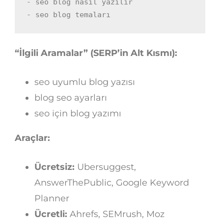
- seo blog nasıl yazılır

- seo blog temaları
“İlgili Aramalar” (SERP’in Alt Kısmı):
seo uyumlu blog yazısı
blog seo ayarları
seo için blog yazımı
Araçlar:
Ücretsiz:
Ubersuggest,
AnswerThePublic, Google Keyword
Planner
Ücretli:
Ahrefs, SEMrush, Moz