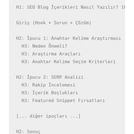
H1: SEO Blog İçerikleri Nasıl Yazılır? 10 İp
Giriş (Hook + Sorun + Çözüm)

H2: İpucu 1: Anahtar Kelime Araştırması

  H3: Neden Önemli?

  H3: Araştırma Araçları

  H3: Anahtar Kelime Seçim Kriterleri

H2: İpucu 2: SERP Analizi

  H3: Rakip İncelemesi

  H3: İçerik Boşlukları

  H3: Featured Snippet Fırsatları

[... diğer ipuçları ...]

H2: Sonuç
