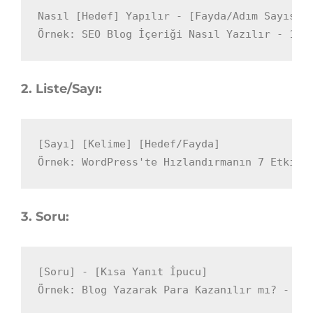
Nasıl [Hedef] Yapılır - [Fayda/Adım Sayısı]

Örnek: SEO Blog İçeriği Nasıl Yazılır - 10 
2. Liste/Sayı:
[Sayı] [Kelime] [Hedef/Fayda]

Örnek: WordPress'te Hızlandırmanın 7 Etkili
3. Soru:
[Soru] - [Kısa Yanıt İpucu]

Örnek: Blog Yazarak Para Kazanılır mı? - Ge