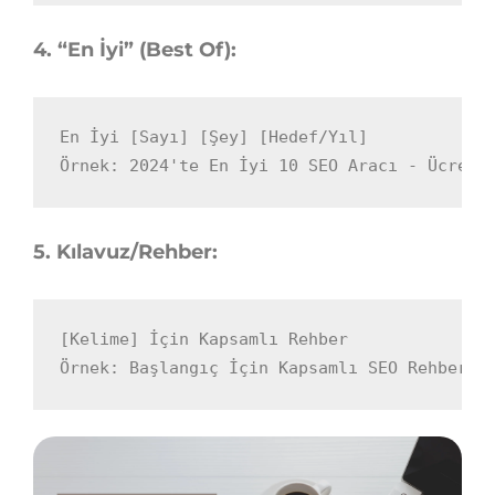
4. “En İyi” (Best Of):
En İyi [Sayı] [Şey] [Hedef/Yıl]

Örnek: 2024'te En İyi 10 SEO Aracı - Ücrets
5. Kılavuz/Rehber:
[Kelime] İçin Kapsamlı Rehber

Örnek: Başlangıç İçin Kapsamlı SEO Rehberi