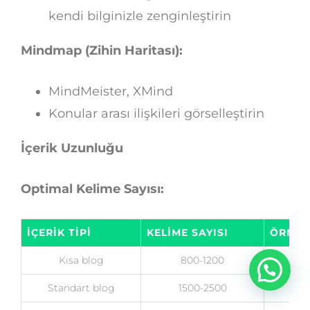
kendi bilginizle zenginleştirin
Mindmap (Zihin Haritası):
MindMeister, XMind
Konular arası ilişkileri görselleştirin
İçerik Uzunluğu
Optimal Kelime Sayısı:
İÇERIK TIPI
KELIME SAYISI
ÖRNEK
Kısa blog
800-1200
Bas
Standart blog
1500-2500
De