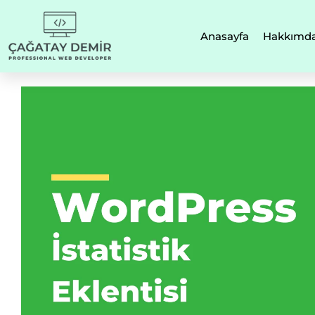
Anasayfa
Hakkımd