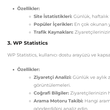
Özellikler:
Site İstatistikleri:
Günlük, haftalık v
Popüler İçerikler:
En çok okunan ya
Trafik Kaynakları:
Ziyaretçileriniz
3. WP Statistics
WP Statistics, kullanıcı dostu arayüzü ve kapsamlı
Özellikler:
Ziyaretçi Analizi:
Günlük ve aylık zi
görüntülemeleri.
Coğrafi Bilgiler:
Ziyaretçilerinizin
Arama Motoru Takibi:
Hangi arama
gönderdiğini analiz edin.