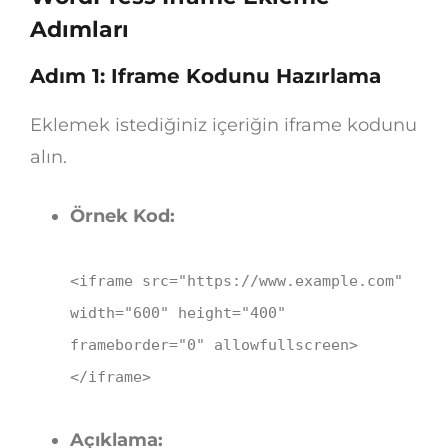
Adımları
Adım 1: Iframe Kodunu Hazırlama
Eklemek istediğiniz içeriğin iframe kodunu
alın.
Örnek Kod:
<
iframe
src
=
"https://www.example.com"
width
=
"600"
height
=
"400"
frameborder
=
"0"
allowfullscreen
>
</
iframe
>
Açıklama: