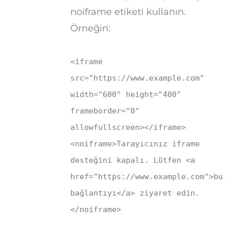
noiframe etiketi kullanın.
Örneğin:
<
iframe
src
=
"https://www.example.com"
width
=
"600"
height
=
"400"
frameborder
=
"0"
allowfullscreen
>
</
iframe
>
<
noiframe
>
Tarayıcınız iframe
desteğini kapalı. Lütfen
<
a
href
=
"https://www.example.com"
>
bu
bağlantıyı
</
a
>
ziyaret edin.
</
noiframe
>