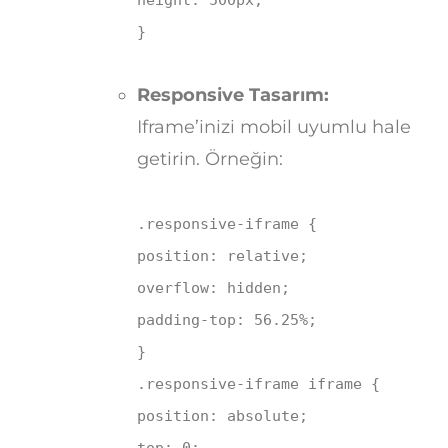
}
Responsive Tasarım:
Iframe’inizi mobil uyumlu hale
getirin. Örneğin:
.responsive-iframe
{
position
: relative;
overflow
: hidden;
padding-top
:
56.25%
;
}
.responsive-iframe
iframe
{
position
: absolute;
top
:
0
;