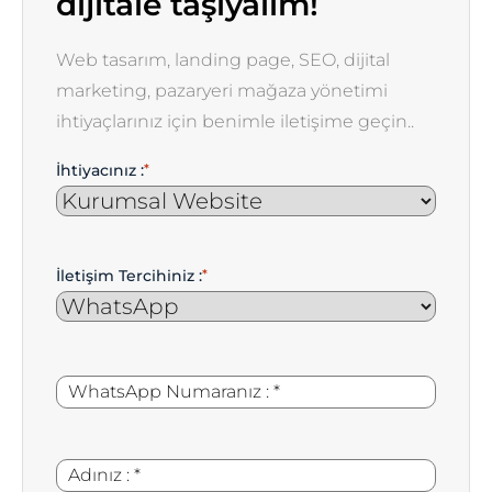
dijitale taşıyalım!
Web tasarım, landing page, SEO, dijital
marketing, pazaryeri mağaza yönetimi
ihtiyaçlarınız için benimle iletişime geçin..
İhtiyacınız :
*
İletişim Tercihiniz :
*
WhatsApp
*
Numaranız
:
Adınız
*
: