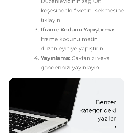
Düzenleyicinin sağ üst
köşesindeki “Metin” sekmesine
tıklayın.
Iframe Kodunu Yapıştırma:
Iframe kodunu metin
düzenleyiciye yapıştırın.
Yayınlama:
Sayfanızı veya
gönderinizi yayınlayın.