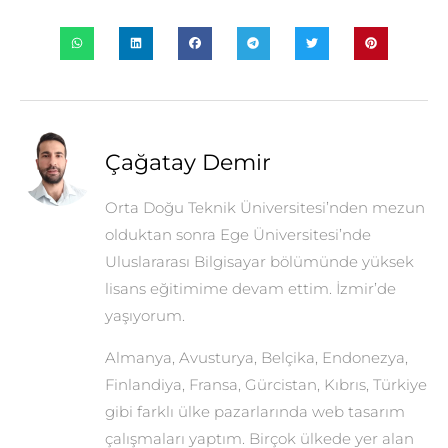
Çağatay Demir
Orta Doğu Teknik Üniversitesi’nden mezun
olduktan sonra Ege Üniversitesi’nde
Uluslararası Bilgisayar bölümünde yüksek
lisans eğitimime devam ettim. İzmir’de
yaşıyorum.
Almanya, Avusturya, Belçika, Endonezya,
Finlandiya, Fransa, Gürcistan, Kıbrıs, Türkiye
gibi farklı ülke pazarlarında web tasarım
çalışmaları yaptım. Birçok ülkede yer alan