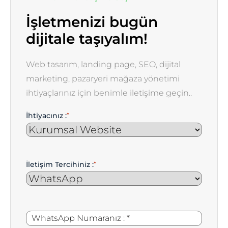
İşletmenizi bugün
dijitale taşıyalım!
Web tasarım, landing page, SEO, dijital
marketing, pazaryeri mağaza yönetimi
ihtiyaçlarınız için benimle iletişime geçin..
İhtiyacınız :
*
İletişim Tercihiniz :
*
WhatsApp
*
Numaranız