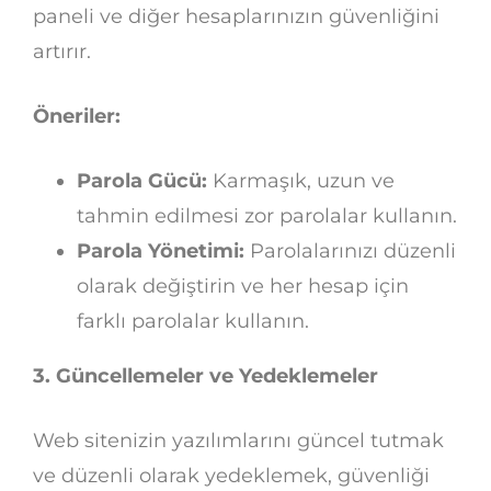
paneli ve diğer hesaplarınızın güvenliğini
artırır.
Öneriler:
Parola Gücü:
Karmaşık, uzun ve
tahmin edilmesi zor parolalar kullanın.
Parola Yönetimi:
Parolalarınızı düzenli
olarak değiştirin ve her hesap için
farklı parolalar kullanın.
3. Güncellemeler ve Yedeklemeler
Web sitenizin yazılımlarını güncel tutmak
ve düzenli olarak yedeklemek, güvenliği