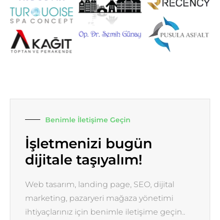
Benimle İletişime Geçin
İşletmenizi bugün
dijitale taşıyalım!
Web tasarım, landing page, SEO, dijital
marketing, pazaryeri mağaza yönetimi
ihtiyaçlarınız için benimle iletişime geçin..