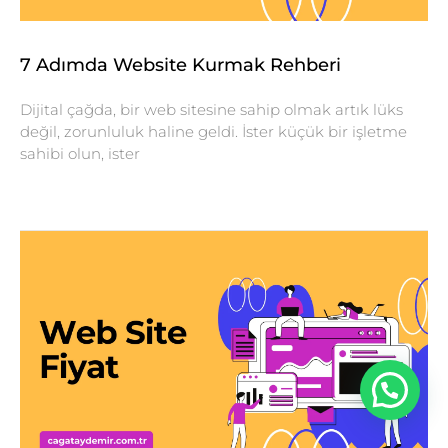
7 Adımda Website Kurmak Rehberi
Dijital çağda, bir web sitesine sahip olmak artık lüks
değil, zorunluluk haline geldi. İster küçük bir işletme
sahibi olun, ister