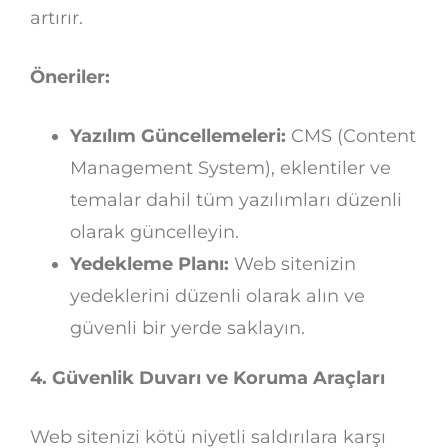
artırır.
Öneriler:
Yazılım Güncellemeleri:
CMS (Content
Management System), eklentiler ve
temalar dahil tüm yazılımları düzenli
olarak güncelleyin.
Yedekleme Planı:
Web sitenizin
yedeklerini düzenli olarak alın ve
güvenli bir yerde saklayın.
4. Güvenlik Duvarı ve Koruma Araçları
Web sitenizi kötü niyetli saldırılara karşı