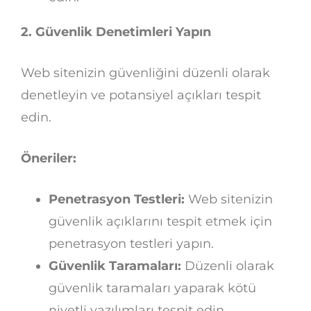
2. Güvenlik Denetimleri Yapın
Web sitenizin güvenliğini düzenli olarak
denetleyin ve potansiyel açıkları tespit
edin.
Öneriler:
Penetrasyon Testleri:
Web sitenizin
güvenlik açıklarını tespit etmek için
penetrasyon testleri yapın.
Güvenlik Taramaları:
Düzenli olarak
güvenlik taramaları yaparak kötü
niyetli yazılımları tespit edin.