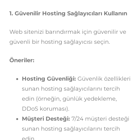
1. Güvenilir Hosting Sağlayıcıları Kullanın
Web sitenizi barındırmak için güvenilir ve
güvenli bir hosting sağlayıcısı seçin.
Öneriler:
Hosting Güvenliği:
Güvenlik özellikleri
sunan hosting sağlayıcılarını tercih
edin (örneğin, günlük yedekleme,
DDoS koruması).
Müşteri Desteği:
7/24 müşteri desteği
sunan hosting sağlayıcılarını tercih
edin.