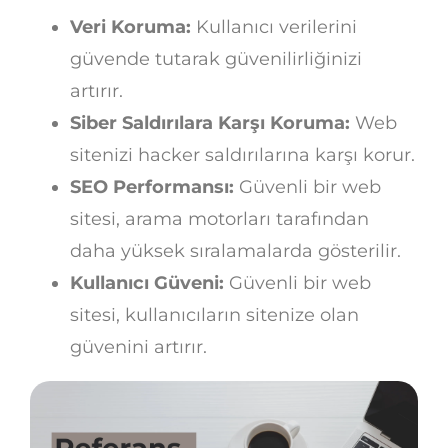
Veri Koruma:
Kullanıcı verilerini
güvende tutarak güvenilirliğinizi
artırır.
Siber Saldırılara Karşı Koruma:
Web
sitenizi hacker saldırılarına karşı korur.
SEO Performansı:
Güvenli bir web
sitesi, arama motorları tarafından
daha yüksek sıralamalarda gösterilir.
Kullanıcı Güveni:
Güvenli bir web
sitesi, kullanıcıların sitenize olan
güvenini artırır.