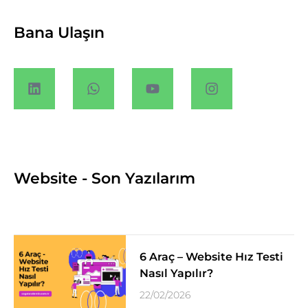
Bana Ulaşın
Website - Son Yazılarım
6 Araç – Website Hız Testi
Nasıl Yapılır?
22/02/2026