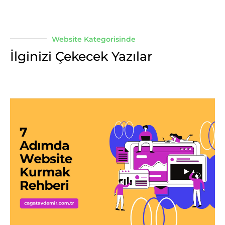
Website Kategorisinde
İlginizi Çekecek Yazılar