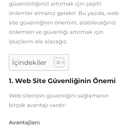
güvenilirliğinizi artırmak için çeşitli
önlemler almanız gerekir. Bu yazıda, web
site güvenliğinin önemini, alabileceğiniz
önlemleri ve güvenliği artırmak için
ipuçlarını ele alacağız.
İçindekiler
1. Web Site Güvenliğinin Önemi
Web sitenizin güvenliğini sağlamanın
birçok avantajı vardır:
Avantajları: