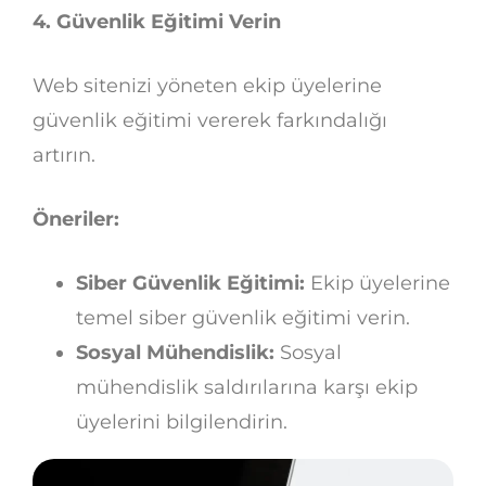
4. Güvenlik Eğitimi Verin
Web sitenizi yöneten ekip üyelerine
güvenlik eğitimi vererek farkındalığı
artırın.
Öneriler:
Siber Güvenlik Eğitimi:
Ekip üyelerine
temel siber güvenlik eğitimi verin.
Sosyal Mühendislik:
Sosyal
mühendislik saldırılarına karşı ekip
üyelerini bilgilendirin.