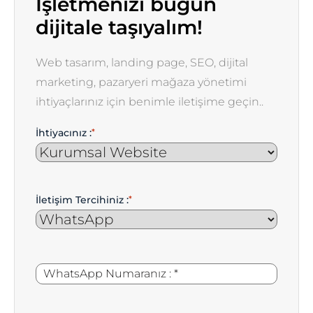
İşletmenizi bugün
dijitale taşıyalım!
Web tasarım, landing page, SEO, dijital
marketing, pazaryeri mağaza yönetimi
ihtiyaçlarınız için benimle iletişime geçin..
İhtiyacınız :
*
İletişim Tercihiniz :
*
WhatsApp
*
Numaranız
: