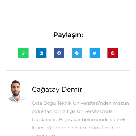
Paylaşın:
Çağatay Demir
Orta Doğu Teknik Üniversitesi’nden mezun
olduktan sonra Ege Üniversitesi’nde
Uluslararası Bilgisayar bölümünde yüksek
lisans eğitimime devam ettim. İzmir’de
yaşıyorum.