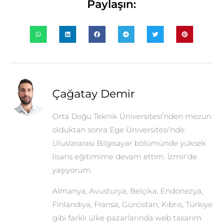
Paylaşın:
Çağatay Demir
Orta Doğu Teknik Üniversitesi’nden mezun
olduktan sonra Ege Üniversitesi’nde
Uluslararası Bilgisayar bölümünde yüksek
lisans eğitimime devam ettim. İzmir’de
yaşıyorum.
Almanya, Avusturya, Belçika, Endonezya,
Finlandiya, Fransa, Gürcistan, Kıbrıs, Türkiye
gibi farklı ülke pazarlarında web tasarım