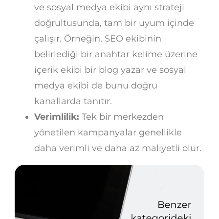
ve sosyal medya ekibi aynı strateji
doğrultusunda, tam bir uyum içinde
çalışır. Örneğin, SEO ekibinin
belirlediği bir anahtar kelime üzerine
içerik ekibi bir blog yazar ve sosyal
medya ekibi de bunu doğru
kanallarda tanıtır.
Verimlilik:
Tek bir merkezden
yönetilen kampanyalar genellikle
daha verimli ve daha az maliyetli olur.