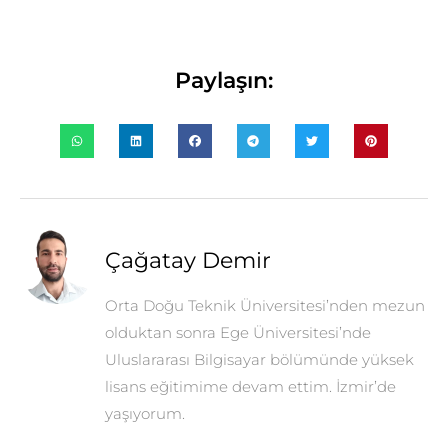
Paylaşın:
Çağatay Demir
Orta Doğu Teknik Üniversitesi’nden mezun
olduktan sonra Ege Üniversitesi’nde
Uluslararası Bilgisayar bölümünde yüksek
lisans eğitimime devam ettim. İzmir’de
yaşıyorum.