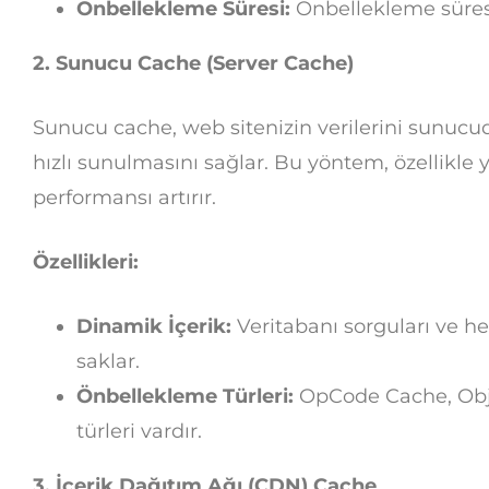
Önbellekleme Süresi:
Önbellekleme süresi, 
2. Sunucu Cache (Server Cache)
Sunucu cache, web sitenizin verilerini sunucud
hızlı sunulmasını sağlar. Bu yöntem, özellikle 
performansı artırır.
Özellikleri:
Dinamik İçerik:
Veritabanı sorguları ve he
saklar.
Önbellekleme Türleri:
OpCode Cache, Obje
türleri vardır.
3. İçerik Dağıtım Ağı (CDN) Cache