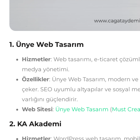
1.
Ünye Web Tasarım
Hizmetler
: Web tasarımı, e-ticaret çözüml
medya yönetimi.
Özellikler
: Ünye Web Tasarım, modern ve ku
çeker. SEO uyumlu altyapılar ve sosyal med
varlığını güçlendirir.
Web Sitesi
:
Ünye Web Tasarım
(
Must Crea
2.
KA Akademi
Hizmetler
: WordPress web tasarım, mobil 