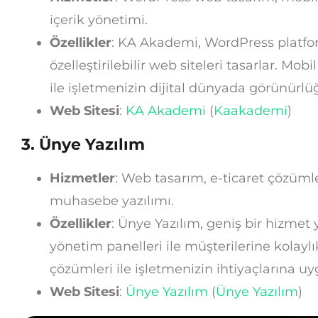
içerik yönetimi.
Özellikler
: KA Akademi, WordPress platfo
özelleştirilebilir web siteleri tasarlar. Mo
ile işletmenizin dijital dünyada görünürlüğ
Web Sitesi
:
KA Akademi
(
Kaakademi
)
3.
Ünye Yazılım
Hizmetler
: Web tasarım, e-ticaret çözüml
muhasebe yazılımı.
Özellikler
: Ünye Yazılım, geniş bir hizmet 
yönetim panelleri ile müşterilerine kolaylık
çözümleri ile işletmenizin ihtiyaçlarına uy
Web Sitesi
:
Ünye Yazılım
(
Ünye Yazılım
)