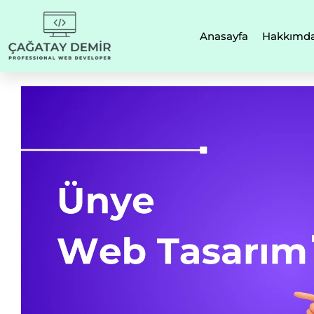
Anasayfa
Hakkımd