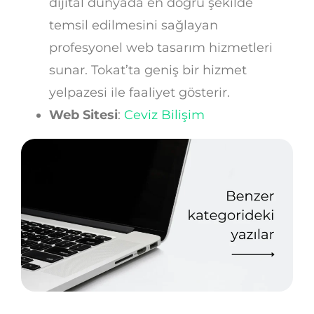
dijital dünyada en doğru şekilde
temsil edilmesini sağlayan
profesyonel web tasarım hizmetleri
sunar. Tokat’ta geniş bir hizmet
yelpazesi ile faaliyet gösterir.
Web Sitesi
:
Ceviz Bilişim