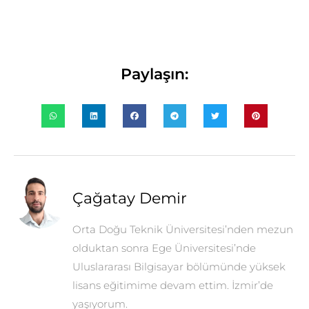
Paylaşın:
Çağatay Demir
Orta Doğu Teknik Üniversitesi’nden mezun
olduktan sonra Ege Üniversitesi’nde
Uluslararası Bilgisayar bölümünde yüksek
lisans eğitimime devam ettim. İzmir’de
yaşıyorum.