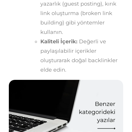
yazarlık (guest posting), kırık
link oluşturma (broken link
building) gibi yöntemler
kullanın.
Kaliteli İçerik:
Değerli ve
paylaşılabilir içerikler
oluşturarak doğal backlinkler
elde edin.