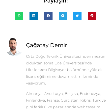
Paylaşın:
Çağatay Demir
Orta Doğu Teknik Üniversitesi’nden mezun
olduktan sonra Ege Üniversitesi’nde
Uluslararası Bilgisayar bölümünde yüksek
lisans eğitimime devam ettim. İzmir’de
yaşıyorum.
Almanya, Avusturya, Belçika, Endonezya,
Finlandiya, Fransa, Gürcistan, Kıbrıs, Türkiye
gibi farklı ülke pazarlarında web tasarım