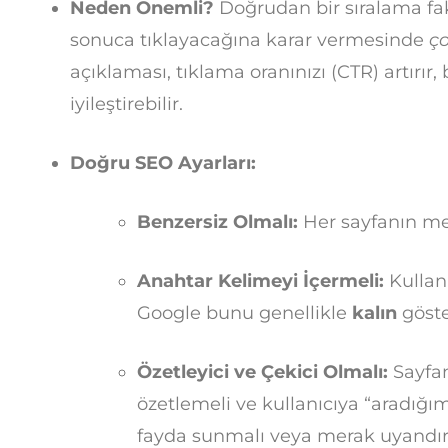
Neden Önemli?
Doğrudan bir sıralama fak
sonuca tıklayacağına karar vermesinde
ç
açıklaması, tıklama oranınızı (CTR) artırır,
iyileştirebilir.
Doğru SEO Ayarları:
Benzersiz Olmalı:
Her sayfanın met
Anahtar Kelimeyi İçermeli:
Kullanı
Google bunu genellikle
kalın
göste
Özetleyici ve Çekici Olmalı:
Sayfan
özetlemeli ve kullanıcıya “aradığı
fayda sunmalı veya merak uyandır