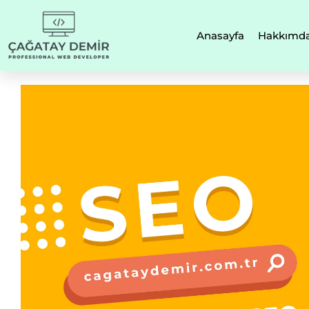
Anasayfa
Hakkımd