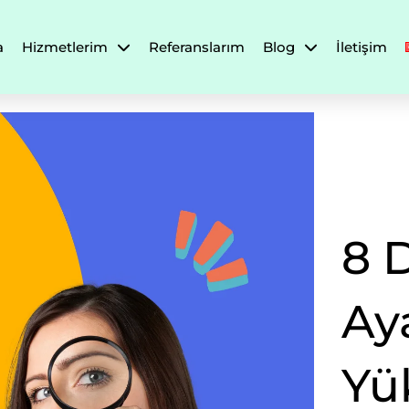
a
Hizmetlerim
Referanslarım
Blog
İletişim
8 
Aya
Yü