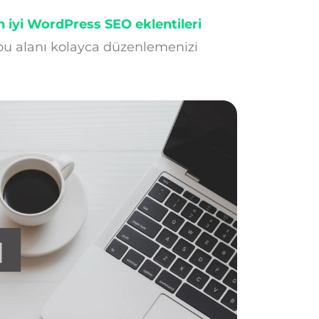
n iyi WordPress SEO eklentileri
 bu alanı kolayca düzenlemenizi