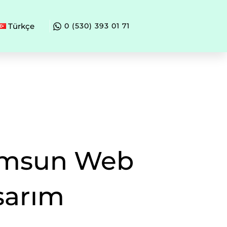
Türkçe
0 (530) 393 01 71
msun Web
sarım