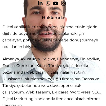
Hakkımda
Dijital yeniliklikleri takip eden, işletmelerinin işlerini
dijitalde büyütmelerine katkı sağlamak için
çabalayan, potansiyellerini gerçeğe dönüştürmeye
odaklanan biriyim.
Almanya, Avusturya, Belçika, Endonezya, Finlandiya,
Fransa, Gürcistan, Kıbrıs, Türkiye gibi farklı ülke
pazarlarında web tasarım çalışmaları yaptım.
Uluslararası bir işletme koçluğu firmasının Fransa ve
Türkiye şubelerinde web developer olarak
çalışıyorum. Web Tasarım, E-Ticaret, WordPress, SEO,
Dijital Marketing alanlarında freelance olarak hizmet
veriyorum.