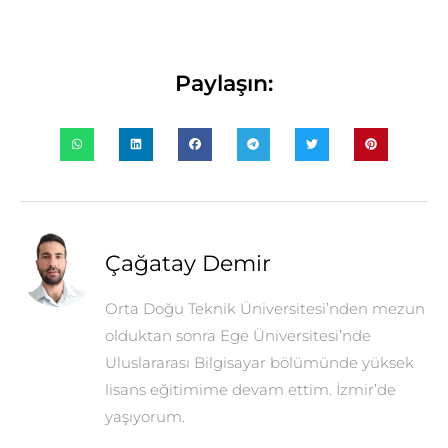
Paylaşın:
Çağatay Demir
Orta Doğu Teknik Üniversitesi’nden mezun
olduktan sonra Ege Üniversitesi’nde
Uluslararası Bilgisayar bölümünde yüksek
lisans eğitimime devam ettim. İzmir’de
yaşıyorum.