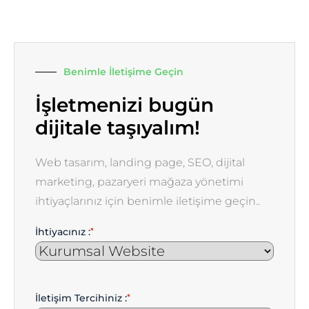
Benimle İletişime Geçin
İşletmenizi bugün
dijitale taşıyalım!
Web tasarım, landing page, SEO, dijital
marketing, pazaryeri mağaza yönetimi
ihtiyaçlarınız için benimle iletişime geçin..
İhtiyacınız :
*
İletişim Tercihiniz :
*