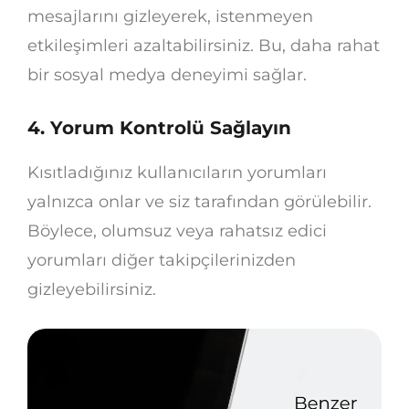
mesajlarını gizleyerek, istenmeyen
etkileşimleri azaltabilirsiniz. Bu, daha rahat
bir sosyal medya deneyimi sağlar.
4. Yorum Kontrolü Sağlayın
Kısıtladığınız kullanıcıların yorumları
yalnızca onlar ve siz tarafından görülebilir.
Böylece, olumsuz veya rahatsız edici
yorumları diğer takipçilerinizden
gizleyebilirsiniz.